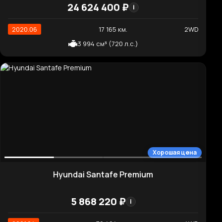
1 991 см³ (258 л.с.)
Нормальная цена
Genesis G80 Gasoline 3.5 Turbo AWD
9 224 110 ₽
i
2020.05
34 847 км.
4WD
3 470 см³ (380 л.с.)