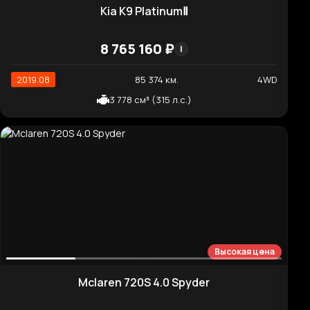
2022.12
80 897 км.
4WD
1 598 см³ (230 л.с.)
Отличная цена
Mercedes-Benz GLC-Class GCL300 4MATIC
Coupe
4 917 670 ₽
i
2019.05
45 632 км.
4WD