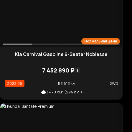
Высокая цена
Kia K9 PlatinumⅡ
8 765 160 ₽
i
2019.08
85 374 км.
4WD
3 778 см³ (315 л.с.)
Высокая цена