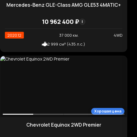
2022.10
81 512 км.
2WD
1 998 см³ (280 л.с.)
Отличная цена
Hyundai Grandeur Calligraphy
6 572 980 ₽
i
2020.03
37 100 км.
2WD