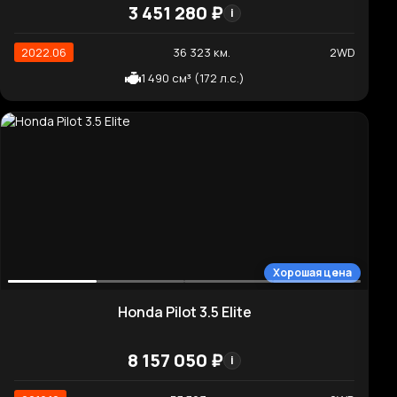
2 497 см³ (198 л.с.)
Хорошая цена
Toyota Sienna 2.5 Hybrid 2WD
7 482 820 ₽
i
2022.07
38 528 км.
2WD
2 481 см³ (246 л.с.)