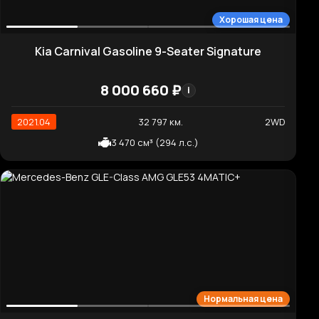
8 157 050 ₽
i
2019.10
57 793 км.
2WD
3 471 см³ (280 л.с.)
Высокая цена
Hyundai AVANTE 2.0 N
3 709 650 ₽
i