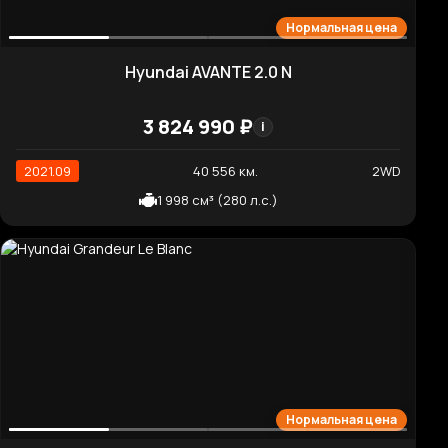
6 583 770 ₽
i
2021.03
70 914 км.
2WD
2 199 см³ (202 л.с.)
Хорошая цена
Kia Mohave Masters Gravity
6 524 250 ₽
i