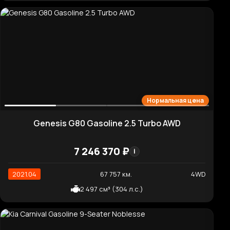
Нормальная цена
Kia K8 Noblesse
5 842 740 ₽
i
2022.05
71 398 км.
2WD
2 497 см³ (198 л.с.)