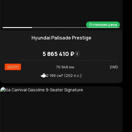
Chevrolet Equinox 2WD Premier
3 451 280 ₽
i
2022.06
36 323 км.
2WD
1 490 см³ (172 л.с.)
Хорошая цена
Honda Pilot 3.5 Elite