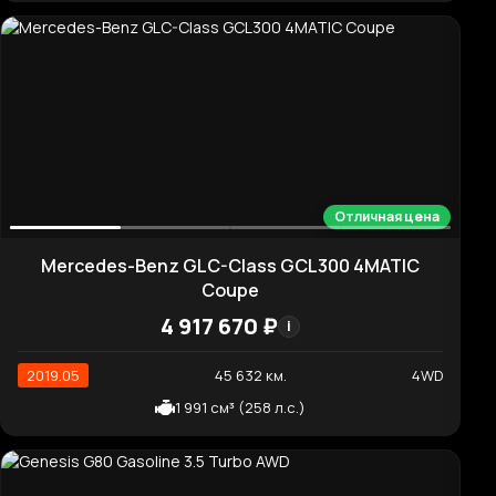
Хорошая цена
Kia Carnival Gasoline 9-Seater Signature
8 000 660 ₽
i
2021.04
32 797 км.
2WD
3 470 см³ (294 л.с.)