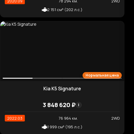
Отличная цена
Hyundai Santafe Premium
3 758 660 ₽
i
2020.07
95 573 км.
2WD
1 995 см³ (186 л.с.)