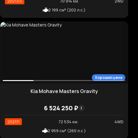
Хорошая цена
Kia Carnival Signature
6 710 690 ₽
i
2021.09
58 511 км.
2WD
Мы не собираем и не обрабатываем персональные данные
посетителей, а также не используем cookie. Для маркетинговой
2 151 см³ (202 л.с.)
аналитики используется Яндекс.Метрика (а также могут
применяться cookie Google Analytics). Подробнее — в
правовой
информации
.
Отклонить аналитику
Принять