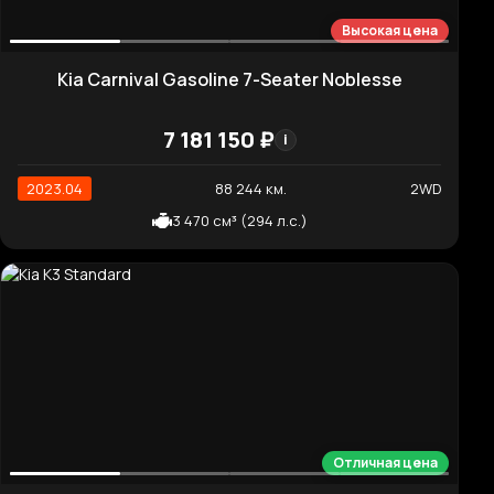
6 181 620 ₽
i
2020.09
78 294 км.
2WD
2 151 см³ (202 л.с.)
Нормальная цена
Kia K5 Signature
3 848 620 ₽
i