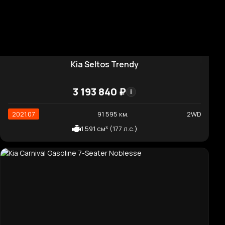
Kia Carnival 9-Seater Hi-Limousine(Special
Vehicle)
6 831 460 ₽
i
2022.04
80 084 км.
2WD
2 151 см³ (202 л.с.)
Высокая цена
Kia Sorento Noblesse