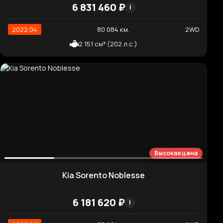
2 497 см³ (304 л.с.)
Нормальная цена
Kia Carnival Gasoline 9-Seater Noblesse
7 452 890 ₽
i
2023.06
53 613 км.
2WD
3 470 см³ (294 л.с.)