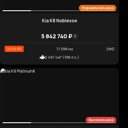
5 868 220 ₽
i
2021.04
39 494 км.
4WD
2 151 см³ (202 л.с.)
Отличная цена
Kia Sorento Noblesse
4 141 600 ₽
i