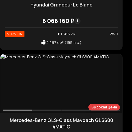
2021.11
72 534 км.
4WD
2 959 см³ (260 л.с.)
Отличная цена
Kia Carnival 9-Seater Noblesse
6 435 850 ₽
i
2021.04
46 742 км.
2WD