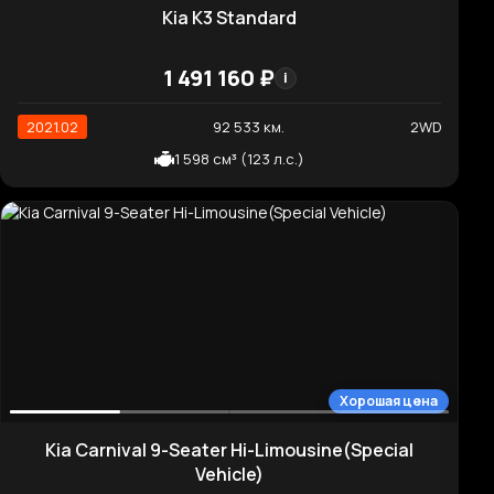
2022.03
76 964 км.
2WD
1 999 см³ (195 л.с.)
Нормальная цена
Genesis G80 Gasoline 2.5 Turbo AWD
7 246 370 ₽
i
2021.04
67 757 км.
4WD