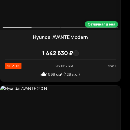
Mercedes-Benz GLS-Class Maybach GLS600
4MATIC
17 175 400 ₽
i
2022.10
70 264 км.
4WD
3 982 см³ (557 л.с.)
Хорошая цена
Hyundai Palisade VIP