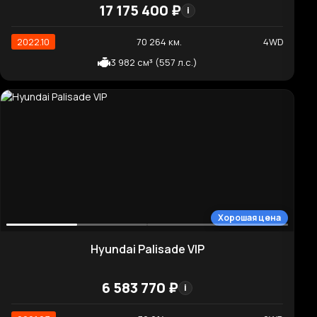
2 151 см³ (202 л.с.)
Хорошая цена
Kia Carnival 9-Seater Noblesse
6 078 970 ₽
i
2020.12
92 566 км.
2WD
2 151 см³ (202 л.с.)