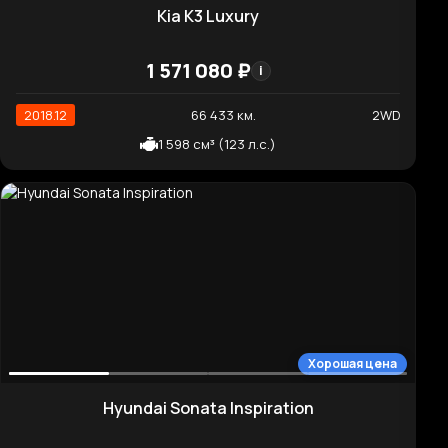
2021.07
80 758 км.
2WD
1 598 см³ (123 л.с.)
Высокая цена
Kia Sportage Prestige
3 563 040 ₽
i
2019.01
90 217 км.
4WD