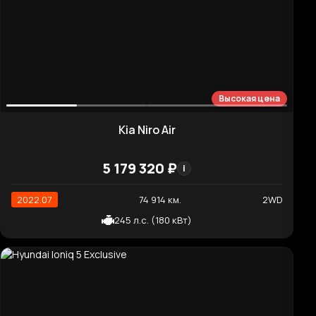
Нормальная цена
Kia K3 Luxury
1 571 080 ₽
i
2018.12
66 433 км.
2WD
1 598 см³ (123 л.с.)
Хорошая цена