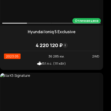
Hyundai Sonata Inspiration
4 114 710 ₽
i
2019.11
81 881 км.
2WD
1 999 см³ (195 л.с.)
Отличная цена
Hyundai AVANTE Modern