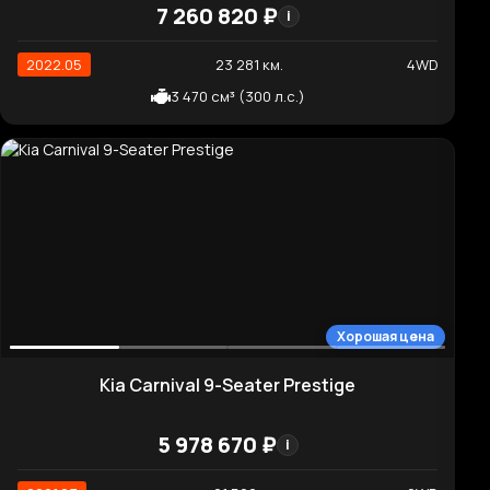
2 497 см³ (304 л.с.)
Высокая цена
Kia Niro Air
5 179 320 ₽
i
2022.07
74 914 км.
2WD
245 л.с. (180 кВт)