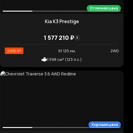
5 978 670 ₽
i
2021.03
91 502 км.
2WD
2 151 см³ (202 л.с.)
Хорошая цена
Kia EV6 Earth
4 575 910 ₽
i