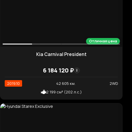
Отличная цена
Hyundai AVANTE Inspiration
1 809 910 ₽
i
2021.05
57 086 км.
2WD
1 598 см³ (123 л.с.)
Нормальная цена