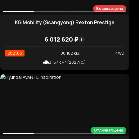
6 065 010 ₽
i
2020.12
70 184 км.
2WD
2 151 см³ (202 л.с.)
Высокая цена
Hyundai Grandeur Calligraphy
7 689 610 ₽
i