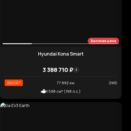
Хорошая цена
Chevrolet Traverse 3.6 AWD Redline
8 473 380 ₽
i
2020.07
56 092 км.
4WD
3 564 см³ (310 л.с.)
Нормальная цена