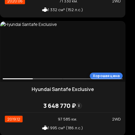
Высокая цена
Kia EV3 Earth
7 389 660 ₽
i
2024.09
50 552 км.
2WD
322 л.с. (237 кВт)