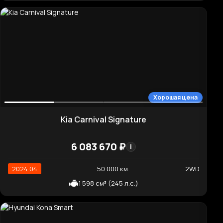
Отличная цена
Kia K3 Prestige
1 577 210 ₽
i
2019.07
91 125 км.
2WD
1 598 см³ (123 л.с.)