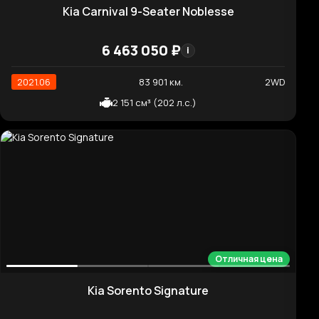
2019.12
97 585 км.
2WD
1 995 см³ (186 л.с.)
Хорошая цена
Kia Carnival Signature
6 083 670 ₽
i
2024.04
50 000 км.
2WD