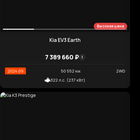
Kia K8 Noblesse
7 260 820 ₽
i
2022.05
23 281 км.
4WD
3 470 см³ (300 л.с.)
Хорошая цена
Kia Carnival 9-Seater Prestige