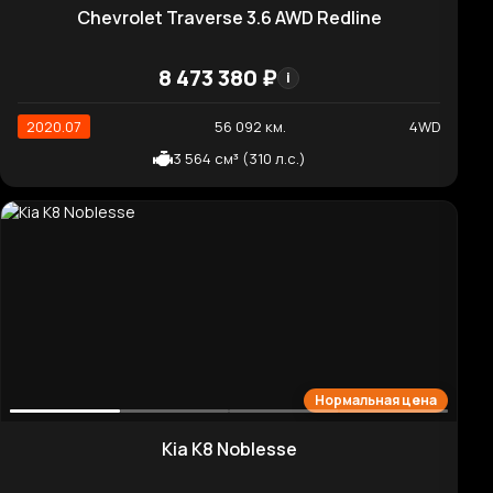
2023.04
36 959 км.
2WD
151 л.с. (111 кВт)
Отличная цена
Genesis G80 Gasoline 2.5 Turbo AWD
7 034 020 ₽
i
2023.05
29 800 км.
4WD