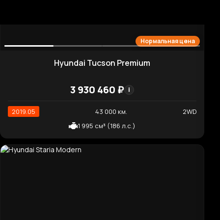
Kia Sorento Signature
4 286 850 ₽
i
2021.09
23 177 км.
2WD
1 598 см³ (230 л.с.)
Нормальная цена
Renault (Samsung) XM3 1.3 TCe RE