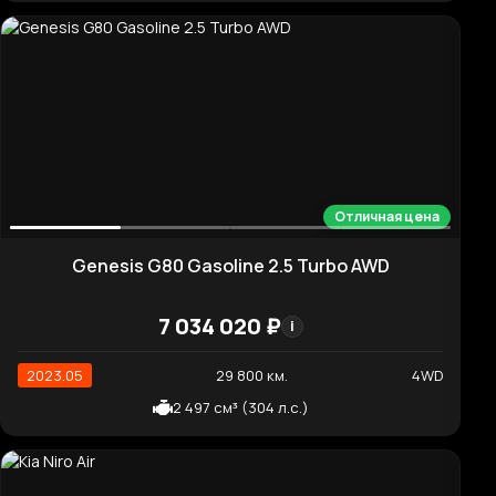
Отличная цена
Kia K5 Signature
2 456 920 ₽
i
2020.09
43 453 км.
2WD
1 999 см³ (158 л.с.)