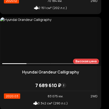
Высокая цена
Hyundai Santafe Inspiration
6 301 080 ₽
i
2019.10
45 143 км.
4WD
Мы не собираем и не обрабатываем персональные данные
посетителей, а также не используем cookie. Для маркетинговой
2 199 см³ (202 л.с.)
аналитики используется Яндекс.Метрика (а также могут
применяться cookie Google Analytics). Подробнее — в
правовой
информации
.
Отклонить аналитику
Принять