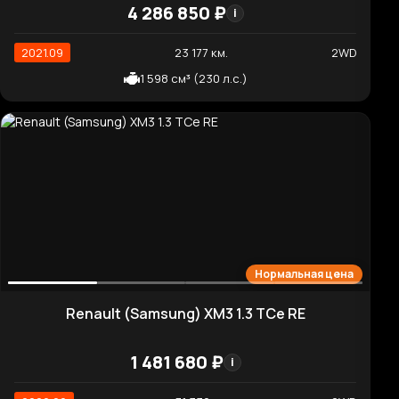
1 598 см³ (245 л.с.)
Высокая цена
Hyundai Kona Smart
3 388 710 ₽
i
2021.07
77 892 км.
2WD
1 598 см³ (198 л.с.)