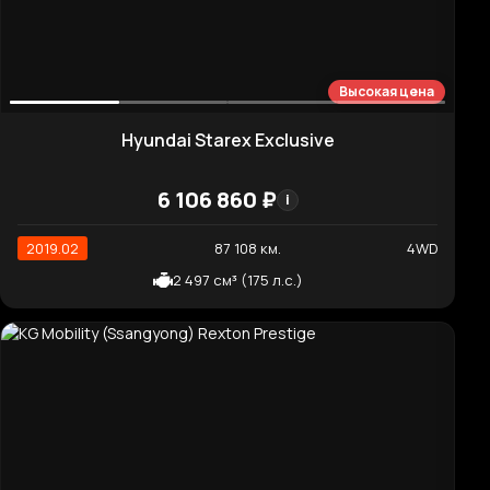
Genesis G80 Gasoline 3.5 Turbo AWD
8 463 800 ₽
i
2021.09
58 610 км.
4WD
3 470 см³ (380 л.с.)
Нормальная цена
Hyundai Santafe Premium