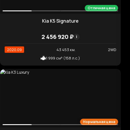
1 721 860 ₽
i
2020.10
65 403 км.
2WD
1 591 см³ (120 л.с.)
Отличная цена
Hyundai AVANTE Inspiration
1 748 670 ₽
i