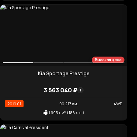
Высокая цена
KG Mobility (Ssangyong) Rexton Prestige
6 012 620 ₽
i
2021.03
80 162 км.
4WD
2 157 см³ (202 л.с.)