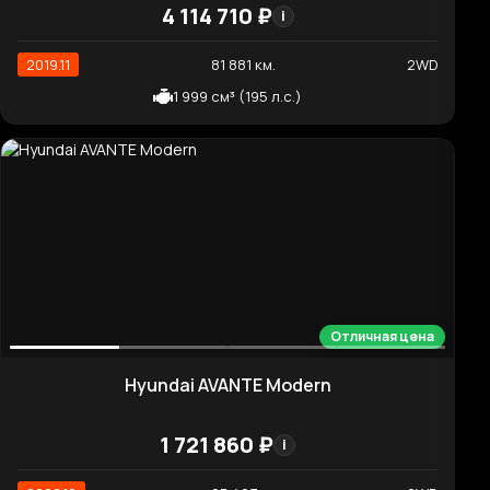
1 995 см³ (186 л.с.)
Отличная цена
Kia Carnival President
6 184 120 ₽
i
2019.10
42 605 км.
2WD
2 199 см³ (202 л.с.)