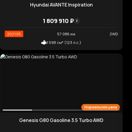
2020.03
83 075 км.
2WD
3 342 см³ (290 л.с.)
Хорошая цена
Renault (Samsung) QM6 2.0 GDe PREMIERE 2WD
2 137 580 ₽
i
2020.09
55 395 км.
2WD