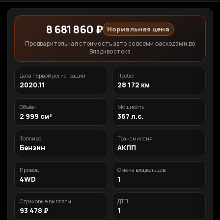
8 681 860 ₽
Нормальная цена
Предварительная стоимость авто со всеми расходами до
Владивостока
Дата первой регистрации
Пробег
2020.11
28 172 км
Объём
Мощность
2 999 см³
367 л.с.
Топливо
Трансмиссия
Бензин
АКПП
Привод
Смена владельцев
4WD
1
Страховые выплаты
ДТП
93 478 ₽
1