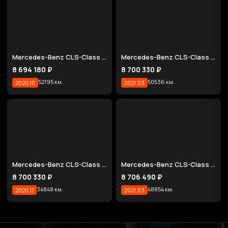
Mercedes-Benz CLS-Class CLS450 4MATIC Designo Exclusive Edition
Mercedes-Benz CLS-Class CLS450 4MATIC AMG Line
8 694 180 ₽
8 700 330 ₽
52195 км.
50536 км.
2020.10
2021.03
Mercedes-Benz CLS-Class CLS450 4MATIC AMG Line
Mercedes-Benz CLS-Class CLS450 4MATIC AMG Line
8 700 330 ₽
8 706 490 ₽
34848 км.
48854 км.
2020.11
2021.03