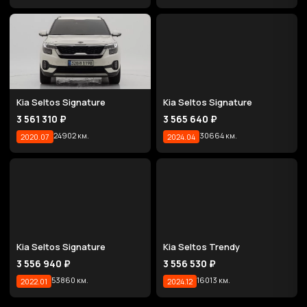
Kia Seltos Signature
Kia Seltos Signature
3 561 310 ₽
3 565 640 ₽
24902 км.
30664 км.
2020.07
2024.04
Kia Seltos Signature
Kia Seltos Trendy
3 556 940 ₽
3 556 530 ₽
53860 км.
16013 км.
2022.01
2024.12