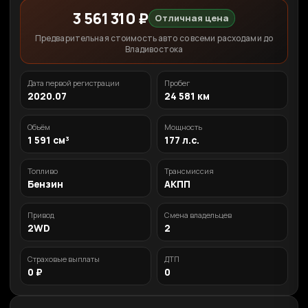
3 561 310 ₽
Отличная цена
Предварительная стоимость авто со всеми расходами до
Владивостока
Дата первой регистрации
Пробег
2020.07
24 581 км
Объём
Мощность
1 591 см³
177 л.с.
Топливо
Трансмиссия
Бензин
АКПП
Привод
Смена владельцев
2WD
2
Страховые выплаты
ДТП
0 ₽
0