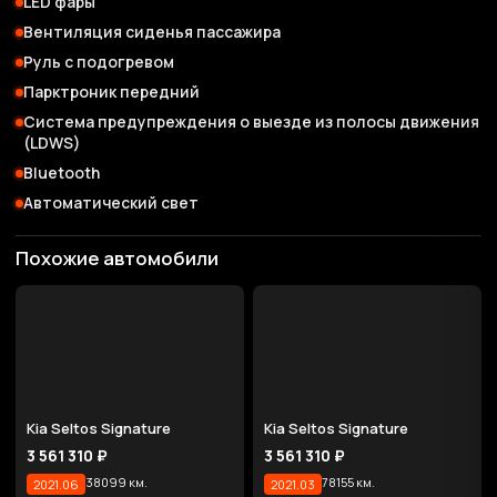
LED фары
Вентиляция сиденья пассажира
Руль с подогревом
Парктроник передний
Система предупреждения о выезде из полосы движения
(LDWS)
Bluetooth
Автоматический свет
Похожие автомобили
Kia Seltos Signature
Kia Seltos Signature
3 561 310 ₽
3 561 310 ₽
38099 км.
78155 км.
2021.06
2021.03