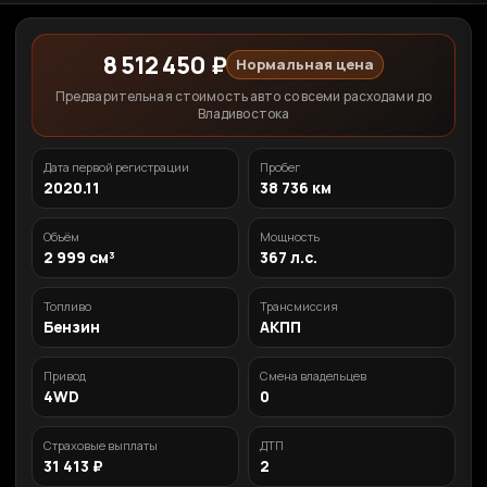
8 512 450 ₽
Нормальная цена
Предварительная стоимость авто со всеми расходами до
Владивостока
Дата первой регистрации
Пробег
2020.11
38 736 км
Объём
Мощность
2 999 см³
367 л.с.
Топливо
Трансмиссия
Бензин
АКПП
Привод
Смена владельцев
4WD
0
Страховые выплаты
ДТП
31 413 ₽
2