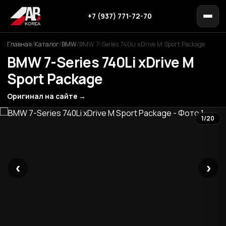
+7 (937) 771-72-70
Главная
/
Каталог
/
BMW
/
BMW 7-Series 740Li xDrive M Sport Package
BMW 7-Series 740Li xDrive M
Sport Package
Оригинал на сайте →
1/20
‹
›