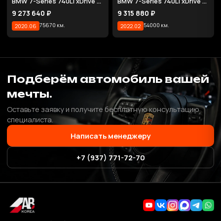
BMW 7-Series 740Li xDrive M Sport Package
BMW 7-Series 740Li xDrive M Sport Package
9 273 640 ₽
9 315 880 ₽
75670 км.
54000 км.
2020.06
2022.02
Подберём автомобиль вашей
мечты.
Оставьте заявку и получите бесплатную консультацию
специалиста.
Написать менеджеру
+7 (937) 771-72-70