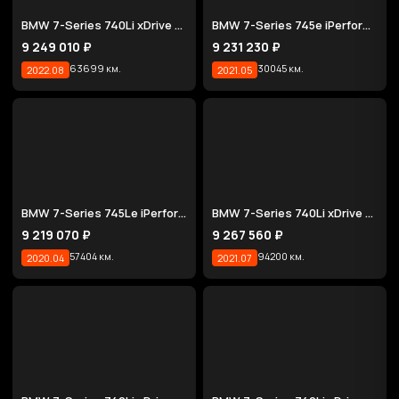
BMW 7-Series 740Li xDrive Design Pure Excellence
BMW 7-Series 745e iPerformance Design Pure Excellence
9 249 010 ₽
9 231 230 ₽
63699 км.
30045 км.
2022.08
2021.05
BMW 7-Series 745Le iPerformance M Sport
BMW 7-Series 740Li xDrive M Sport Package
9 219 070 ₽
9 267 560 ₽
57404 км.
94200 км.
2020.04
2021.07