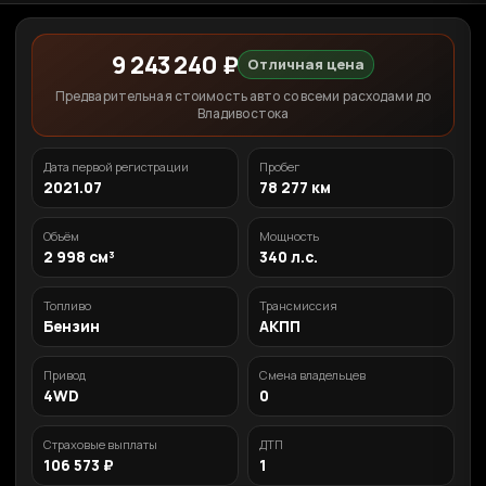
9 243 240 ₽
Отличная цена
Предварительная стоимость авто со всеми расходами до
Владивостока
Дата первой регистрации
Пробег
2021.07
78 277 км
Объём
Мощность
2 998 см³
340 л.с.
Топливо
Трансмиссия
Бензин
АКПП
Привод
Смена владельцев
4WD
0
Страховые выплаты
ДТП
106 573 ₽
1