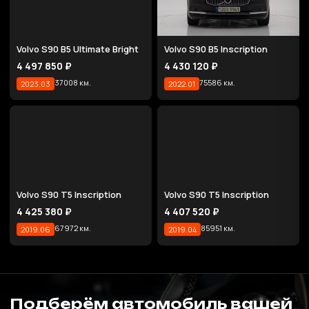
Volvo S90 B5 Ultimate Bright
Volvo S90 B5 Inscription
4 497 850 ₽
4 430 120 ₽
37008 км.
75586 км.
2023.03
2022.01
Volvo S90 T5 Inscription
Volvo S90 T5 Inscription
4 425 380 ₽
4 407 520 ₽
67972 км.
85951 км.
2019.06
2019.04
Подберём автомобиль вашей