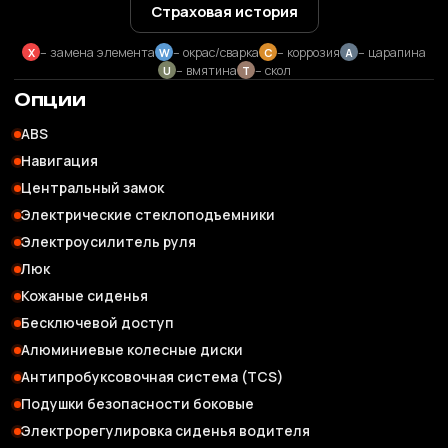
Страховая история
– замена элемента
– окрас/сварка
– коррозия
– царапина
X
W
C
A
– вмятина
– скол
U
T
Опции
ABS
Навигация
Центральный замок
Электрические стеклоподъемники
Электроусилитель руля
Люк
Кожаные сиденья
Бесключевой доступ
Алюминиевые колесные диски
Антипробуксовочная система (TCS)
Подушки безопасности боковые
Электрорегулировка сиденья водителя