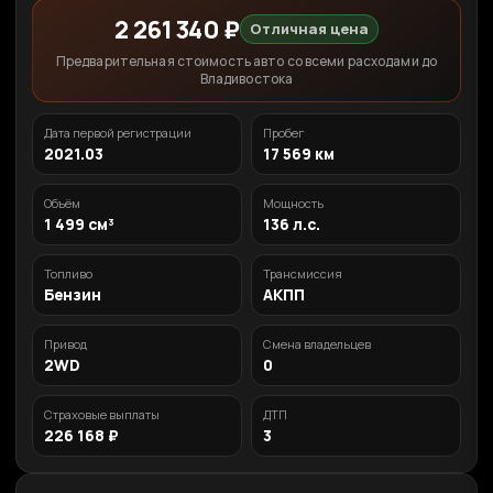
2 261 340 ₽
Отличная цена
Предварительная стоимость авто со всеми расходами до
Владивостока
Дата первой регистрации
Пробег
2021.03
17 569 км
Объём
Мощность
1 499 см³
136 л.с.
Топливо
Трансмиссия
Бензин
АКПП
Привод
Смена владельцев
2WD
0
Страховые выплаты
ДТП
226 168 ₽
3