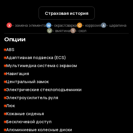
Страховая история
– замена элемента
– окрас/сварка
– коррозия
– царапина
X
W
C
A
– вмятина
– скол
U
T
Опции
ABS
Адаптивная подвеска (ECS)
Мультимедиа система с экраном
Навигация
Центральный замок
Электрические стеклоподъемники
Электроусилитель руля
Люк
Кожаные сиденья
Бесключевой доступ
Алюминиевые колесные диски