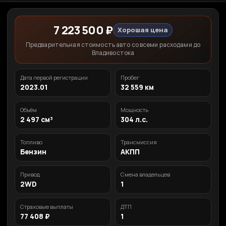
7 223 500 ₽
Хорошая цена
Предварительная стоимость авто со всеми расходами до
Владивостока
Дата первой регистрации
Пробег
2023.01
32 559 км
Объём
Мощность
2 497 см³
304 л.с.
Топливо
Трансмиссия
Бензин
АКПП
Привод
Смена владельцев
2WD
1
Страховые выплаты
ДТП
77 408 ₽
1